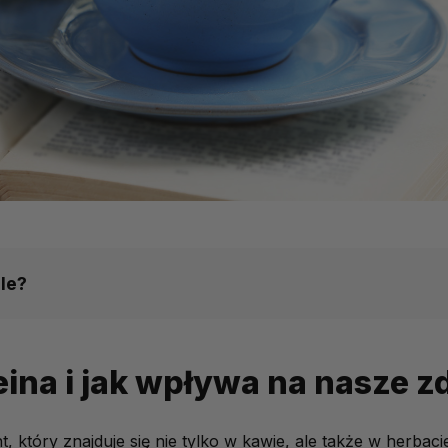
le?
wpływa na nasze zdrowie?
eina i jak wpływa na nasze z
a
ezpiecznych dla organizmu?
t, który znajduje się nie tylko w kawie, ale także w herba