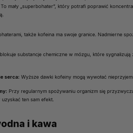
nas?
 To mały „superbohater”, który potrafi poprawić koncentr
ą.
ofeinowa
ohaterami, także kofeina ma swoje granice. Nadmierne s
od kofeiny?
ościach jako element zdrowego stylu życia
blokuje substancje chemiczne w mózgu, które sygnalizują
e serca:
Wyższe dawki kofeiny mogą wywołać nieprzyjem
ny:
Przy regularnym spożywaniu organizm się przyzwyczaj
 uzyskać ten sam efekt.
odna i kawa