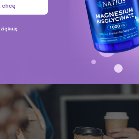
, chcę
dziękuję
ład nadciśnienie.
.