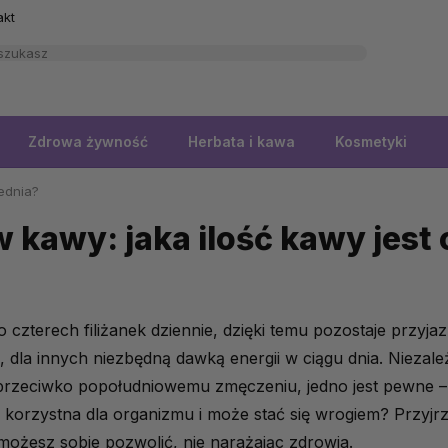
akt
Zdrowa żywność
Herbata i kawa
Kosmetyki
iednia?
w kawy: jaka ilość kawy jes
 czterech filiżanek dziennie, dzięki temu pozostaje przyja
dla innych niezbędną dawką energii w ciągu dnia. Niezależn
 przeciwko popołudniowemu zmęczeniu, jedno jest pewne – 
 korzystna dla organizmu i może stać się wrogiem? Przyjrzy
możesz sobie pozwolić, nie narażając zdrowia.