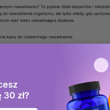
nnym nawadnianiu? To pytanie dzieli ekspertów i miłośnik
 do nawodnienia organizmu, ale tylko wtedy, gdy spożywa
oże mieć lekko odwadniające działanie.
nia kawy do codziennego nawadniania:
wy dodaj szklankę wody.
awowe napoje, które mogą niepotrzebnie obciążać organizm
cesz
kawy jest bezpiecznych dla 
 30 zł?
orosłych według ekspertów to 200–400 mg dziennie, co od
tolerancję wpływa kilka czynników: